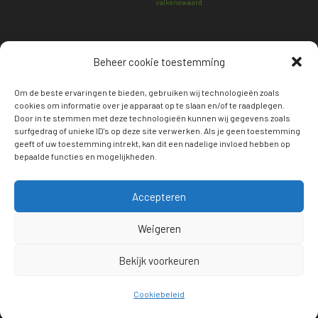
Beheer cookie toestemming
Privacy Policy
Om de beste ervaringen te bieden, gebruiken wij technologieën zoals
cookies om informatie over je apparaat op te slaan en/of te raadplegen.
Door in te stemmen met deze technologieën kunnen wij gegevens zoals
surfgedrag of unieke ID's op deze site verwerken. Als je geen toestemming
geeft of uw toestemming intrekt, kan dit een nadelige invloed hebben op
Ondernemersvereniging
bepaalde functies en mogelijkheden.
Validus
Accepteren
Weigeren
info@validus.nl
Bekijk voorkeuren
Maastrichterweg 75 • 5554 GG Valkenswaard
kvk 17122674 • iban NL58 SNSB 0950 2432 21
Cookiebeleid